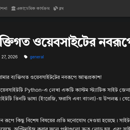
কাশনা
একাডেমিক কার্যক্রম
ব্লগ
যাক্তিগত ওয়েবসাইটের নবরূপ
 27, 2026
general
র ব্যক্তিগত ওয়েবসাইটটের নবরূপে আত্মপ্রকাশ!
য়েবসাইটটি Python-এ লেখা একটি কাস্টম স্ট্যাটিক সাইট জেন
াইটটি তিনটি ভাষা (ইংরেজি, ফরাসি এবং বাংলা)-য় উপলব্ধ। যেক
ন রূপে কিছু বিশেষ বিষয়ের প্রতি মনোযোগ দেওয়া হয়েছে। সাই
য়েছে, অপ্টিমাইজ করার ফলে পৃষ্ঠাগুলো দ্রুত লোড হয়, এবং